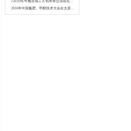
·
120万吨/年氨合成工艺包审查交流会在山东瑞星召开
·
2016年中国氮肥、甲醇技术大会在太原召开