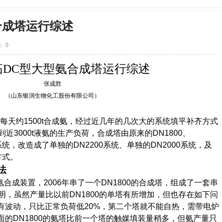
合成塔运行综述
 0
拓
DC
型大型氨合成塔运行综述
张成胜
（山东银润生物化工股份有限公司）
每天约
1500t
合成氨，经过近几年的几次大的系统填平补齐方式
到近
3000t
液氨的生产负荷，合成塔由原来的
DN1800
、
系统，改造成了单独的
DN2200
系统、单独的
DN2000
系统，及
方式。
法
氨合成装置，
2006
年串了一个
DN1800
的合成塔，组成了一套串
明，虽然产量比以前
DN1800
的单塔有所增加，但也存在如下问
有波动，只比正常负荷低
20%
，第二个塔就不能自热，需带电炉
面的
DN1800
的氨塔比前一个塔的触媒填装量稍多，但氨产量只