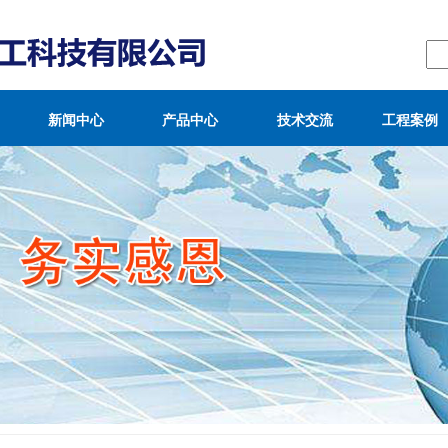
新闻中心
产品中心
技术交流
工程案例
公司新闻
高中低压氨合
技术论文
工业应用
成类
行业新闻
项目鉴定
业绩表
低压联醇串深
度净化技术
甲醇驰放气联
产合成氨技术