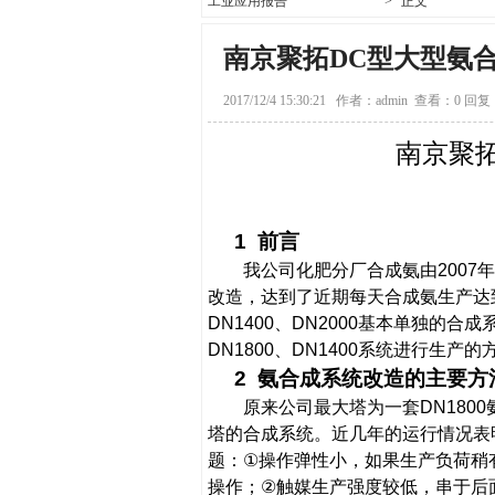
工业应用报告
>
正文
南京聚拓DC型大型氨
2017/12/4 15:30:21
作者：admin
查看：0
回复：
南京聚
1
前言
我公司化肥分厂合成氨由
2007
年
改造，达到了近期每天合成氨生产达
DN1400
、
DN2000
基本单独的合成
DN1800
、
DN1400
系统进行生产的
2
氨合成系统改造的主要方
原来公司最大塔为一套
DN1800
塔的合成系统。近几年的运行情况表
题：
①
操作弹性小，如果生产负荷稍
操作；
②
触媒生产强度较低，串于后