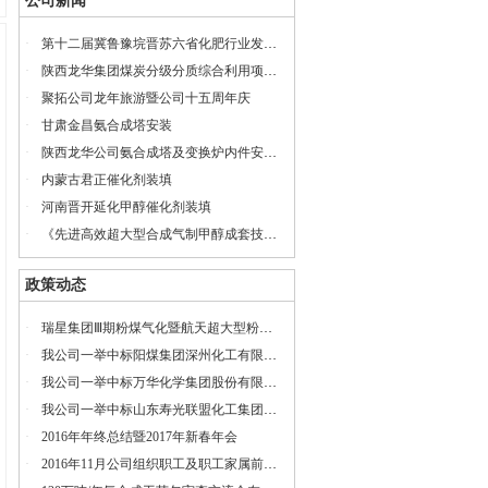
公司新闻
·
第十二届冀鲁豫垸晋苏六省化肥行业发展座谈会
·
陕西龙华集团煤炭分级分质综合利用项目投产仪式
·
聚拓公司龙年旅游暨公司十五周年庆
·
甘肃金昌氨合成塔安装
·
陕西龙华公司氨合成塔及变换炉内件安装服务
·
内蒙古君正催化剂装填
·
河南晋开延化甲醇催化剂装填
·
《先进高效超大型合成气制甲醇成套技术联合开发项目》工艺包审查会
政策动态
·
瑞星集团Ⅲ期粉煤气化暨航天超大型粉煤气化示范项目开工奠基
·
我公司一举中标阳煤集团深州化工有限公司20万吨/年乙二醇项目
·
我公司一举中标万华化学集团股份有限公司120万吨/年低压甲醇合成项目
·
我公司一举中标山东寿光联盟化工集团有限公司60万吨/年低压氨合成项目
·
2016年年终总结暨2017年新春年会
·
2016年11月公司组织职工及职工家属前往安徽宁国旅游