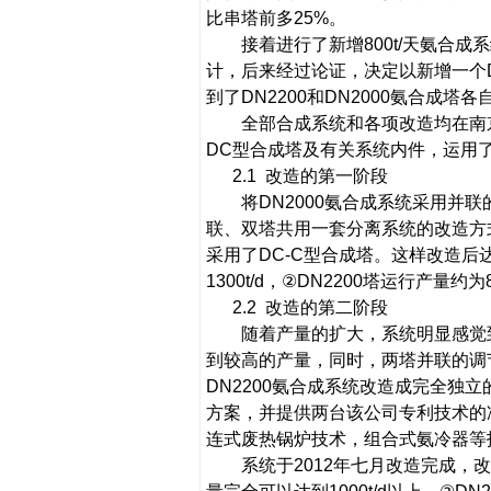
比串塔前多
25%
。
接着进行了新增
800t/
天氨合成系
计，后来经过论证，决定以新增一个
到了
DN2200
和
DN2000
氨合成塔各
全部合成系统和各项改造均在南
DC
型合成塔及有关系统内件，运用
2.1
改造的
第一阶段
将
DN2000
氨合成系统采用并联
联、双塔共用一套分离系统的改造方
采用了
DC-C
型合成塔。这样改造后
1300t/d
，
②
DN2200
塔运行产量约为
2.2
改造的
第二阶段
随着产量的扩大，系统明显感觉
到较高的产量，同时，两塔并联的调
DN2200
氨合成系统
改造成完全独立
方案，并提供两台该公司专利技术的
连式废热锅炉技术，组合式氨冷器等
系统于
2012
年七月改造完成，改