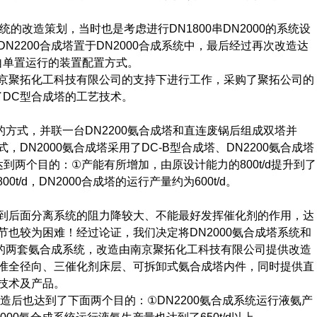
统的改造策划，当时也是考虑进行
DN1800
串
DN2000
的系统设
DN2200
合成塔置于
DN2000
合成系统中，最后经过再次改造达
自单置运行的装置配置方式。
京聚拓化工科技有限公司的支持下进行工作，采购了聚拓公司的
了
DC
型合成塔的工艺技术。
的方式，并联一台
DN2200
氨合成塔和直连废锅后组成双塔并
式，
DN2000
氨合成塔采用了
DC-B
型合成塔、
DN2200
氨合成塔
达到两个目的：
①
产能有所增加，由原设计能力的
800t/d
提升到了
800t/d
，
D
N2000
合成塔的
运行产量约为
600t/d
。
到后面分离系统的阻力降较大、不能最好发挥催化剂的作用，达
节也较为困难！经过论证，我们决定将
DN2000
氨合成塔系统和
的两套氨合成系统，改造由南京聚拓化工科技有限公司提供改造
准全径向、三催化剂床层、可拆卸式氨合成塔内件，同时提供直
技术及产品。
造后也达到了下面两个目的：
①
DN2200
氨合成系统运行液氨产