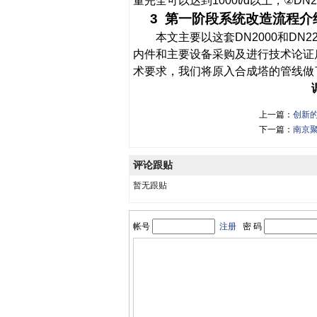
量完全可以达到
1000t/d
以上
，
②
DN2
3
第一阶段系统改造流程介
本文主要以这套
DN2000
和
DN22
内件和主要设备采购及进行技术论证
术要求，我们将原入合成塔的管线做
上一篇：
创新的
下一篇：
南京聚
评论跟贴
暂无跟贴
帐号
注册
密 码