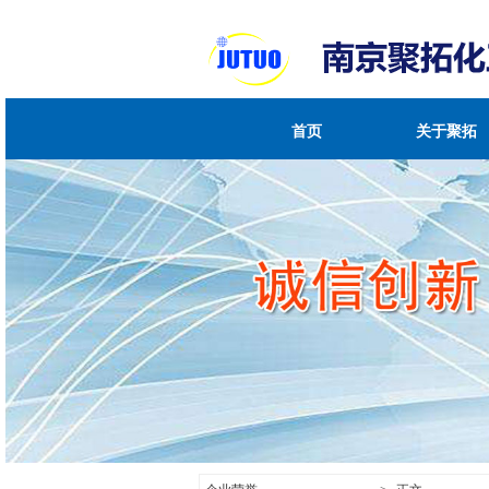
首页
关于聚拓
企业介绍
资质荣誉
企业文化