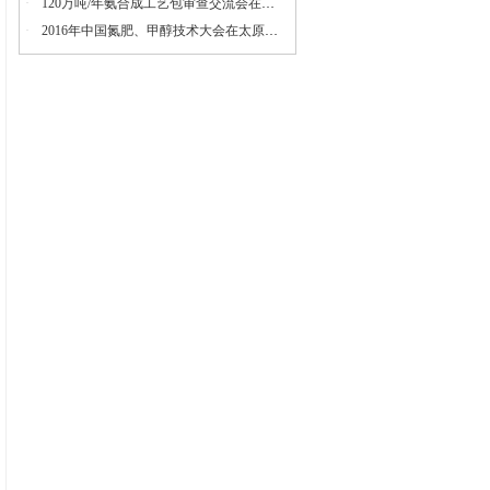
·
120万吨/年氨合成工艺包审查交流会在山东瑞星召开
·
2016年中国氮肥、甲醇技术大会在太原召开