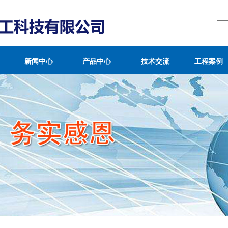
新闻中心
产品中心
技术交流
工程案例
公司新闻
高中低压氨合
技术论文
工业应用
成类
行业新闻
项目鉴定
业绩表
低压联醇串深
度净化技术
甲醇驰放气联
产合成氨技术